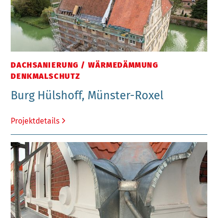
DACHSANIERUNG / WÄRMEDÄMMUNG
DENKMALSCHUTZ
Burg Hülshoff, Münster-Roxel
Projektdetails