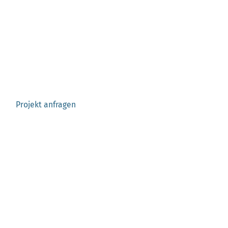
Dachsanierung in
Münster anfragen –
Ehrliche und
unverbindliche Beratung
Projekt anfragen