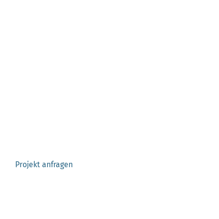
UNVERBINDLICH ANFRAGEN
Dachsanierung in
Münster anfragen –
Ehrliche und
unverbindliche Beratung
Projekt anfragen